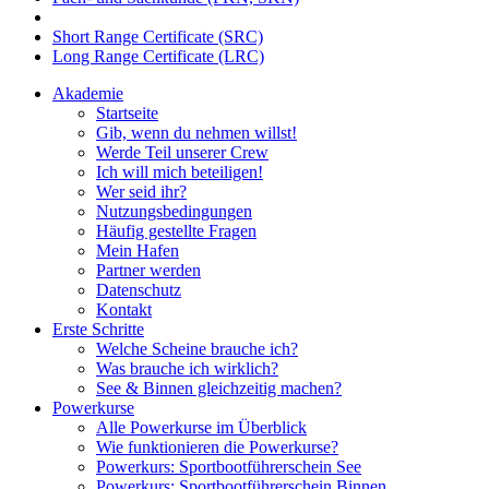
Short Range Certificate (SRC)
Long Range Certificate (LRC)
Akademie
Startseite
Gib, wenn du nehmen willst!
Werde Teil unserer Crew
Ich will mich beteiligen!
Wer seid ihr?
Nutzungsbedingungen
Häufig gestellte Fragen
Mein Hafen
Partner werden
Datenschutz
Kontakt
Erste Schritte
Welche Scheine brauche ich?
Was brauche ich wirklich?
See & Binnen gleichzeitig machen?
Powerkurse
Alle Powerkurse im Überblick
Wie funktionieren die Powerkurse?
Powerkurs: Sportbootführerschein See
Powerkurs: Sportbootführerschein Binnen