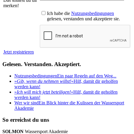
Das solltest du dir
merken!
Ich habe die
Nutzungsbedingungen
gelesen, verstanden und akzeptiere sie.
Jetzt registrieren
Gelesen. Verstanden. Akzeptiert.
Nutzungsbedingungen
Ein paar Regeln auf den Weg...
»
Gib, wenn du nehmen willst!
«
Hilf, damit dir geholfen
werden kann!
»
Ich will mich jetzt beteiligen!
«
Hilf, damit dir geholfen
werden kann!
Wer wir sind
Ein Blick hinter die Kulissen der Wassersport
Akademie
So erreichst du uns
SOLMON
Wassersport Akademie