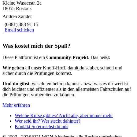
Kleine Wasserstr. 2a
18055 Rostock
Andrea Zander
(0381) 383 91 15
Email schicken
Was kostet mich der Spaß?
Diese Plattform ist ein
Community-Projekt
. Das heißt:
Wir geben
all unser Knoff-Hoff, damit du sauber, schnell und
sicher durch die Prüfungen kommst.
Und du gibst
, was du entbehren kannst - bzw. was es dir wert ist,
dich leichter und effizienter als in den allermeisten Fahrschulen auf
die Prüfungen vorbereiten zu können.
Mehr erfahren
Welche Kurse gibt es?
Nicht alle, aber immer mehr
Wer seid ihr?
Wer steckt dahinter?
Kontakt
So erreichst du uns
© 2007 - 2026 SOLMON Akademie, alle Rechte vorbehalten