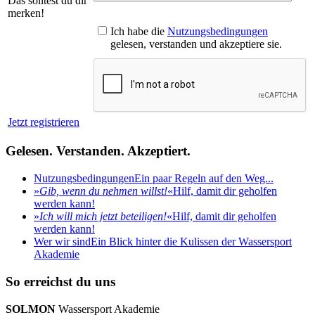
Das solltest du dir
merken!
Ich habe die
Nutzungsbedingungen
gelesen, verstanden und akzeptiere sie.
Jetzt registrieren
Gelesen. Verstanden. Akzeptiert.
Nutzungsbedingungen
Ein paar Regeln auf den Weg...
»
Gib, wenn du nehmen willst!
«
Hilf, damit dir geholfen
werden kann!
»
Ich will mich jetzt beteiligen!
«
Hilf, damit dir geholfen
werden kann!
Wer wir sind
Ein Blick hinter die Kulissen der Wassersport
Akademie
So erreichst du uns
SOLMON
Wassersport Akademie