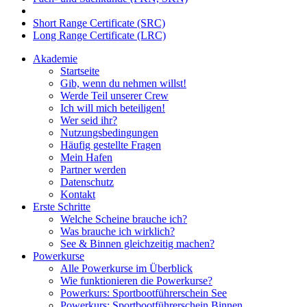
Short Range Certificate (SRC)
Long Range Certificate (LRC)
Akademie
Startseite
Gib, wenn du nehmen willst!
Werde Teil unserer Crew
Ich will mich beteiligen!
Wer seid ihr?
Nutzungsbedingungen
Häufig gestellte Fragen
Mein Hafen
Partner werden
Datenschutz
Kontakt
Erste Schritte
Welche Scheine brauche ich?
Was brauche ich wirklich?
See & Binnen gleichzeitig machen?
Powerkurse
Alle Powerkurse im Überblick
Wie funktionieren die Powerkurse?
Powerkurs: Sportbootführerschein See
Powerkurs: Sportbootführerschein Binnen