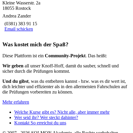
Kleine Wasserstr. 2a
18055 Rostock
Andrea Zander
(0381) 383 91 15
Email schicken
Was kostet mich der Spaß?
Diese Plattform ist ein
Community-Projekt
. Das heißt:
Wir geben
all unser Knoff-Hoff, damit du sauber, schnell und
sicher durch die Prüfungen kommst.
Und du gibst
, was du entbehren kannst - bzw. was es dir wert ist,
dich leichter und effizienter als in den allermeisten Fahrschulen auf
die Prüfungen vorbereiten zu können.
Mehr erfahren
Welche Kurse gibt es?
Nicht alle, aber immer mehr
Wer seid ihr?
Wer steckt dahinter?
Kontakt
So erreichst du uns
© 2007 - 2026 SOLMON Akademie, alle Rechte vorbehalten