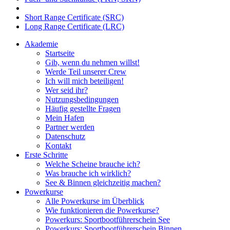
Short Range Certificate (SRC)
Long Range Certificate (LRC)
Akademie
Startseite
Gib, wenn du nehmen willst!
Werde Teil unserer Crew
Ich will mich beteiligen!
Wer seid ihr?
Nutzungsbedingungen
Häufig gestellte Fragen
Mein Hafen
Partner werden
Datenschutz
Kontakt
Erste Schritte
Welche Scheine brauche ich?
Was brauche ich wirklich?
See & Binnen gleichzeitig machen?
Powerkurse
Alle Powerkurse im Überblick
Wie funktionieren die Powerkurse?
Powerkurs: Sportbootführerschein See
Powerkurs: Sportbootführerschein Binnen