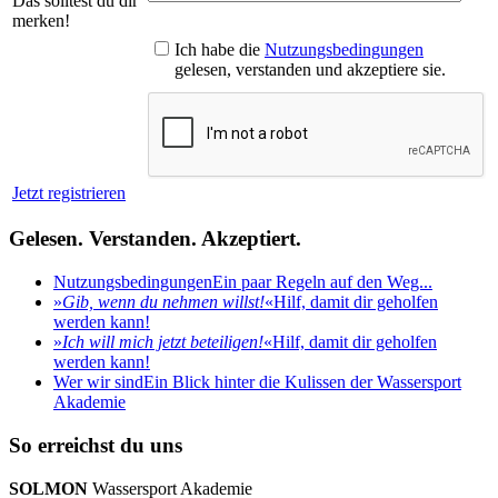
Das solltest du dir
merken!
Ich habe die
Nutzungsbedingungen
gelesen, verstanden und akzeptiere sie.
Jetzt registrieren
Gelesen. Verstanden. Akzeptiert.
Nutzungsbedingungen
Ein paar Regeln auf den Weg...
»
Gib, wenn du nehmen willst!
«
Hilf, damit dir geholfen
werden kann!
»
Ich will mich jetzt beteiligen!
«
Hilf, damit dir geholfen
werden kann!
Wer wir sind
Ein Blick hinter die Kulissen der Wassersport
Akademie
So erreichst du uns
SOLMON
Wassersport Akademie