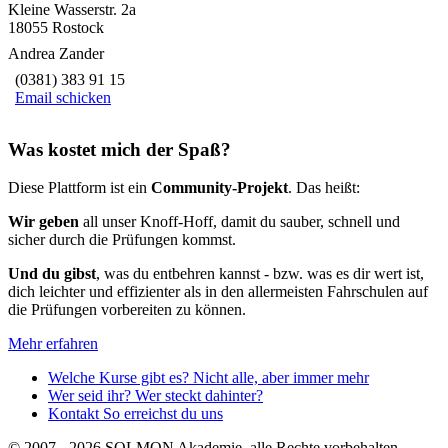
Kleine Wasserstr. 2a
18055 Rostock
Andrea Zander
(0381) 383 91 15
Email schicken
Was kostet mich der Spaß?
Diese Plattform ist ein
Community-Projekt
. Das heißt:
Wir geben
all unser Knoff-Hoff, damit du sauber, schnell und
sicher durch die Prüfungen kommst.
Und du gibst
, was du entbehren kannst - bzw. was es dir wert ist,
dich leichter und effizienter als in den allermeisten Fahrschulen auf
die Prüfungen vorbereiten zu können.
Mehr erfahren
Welche Kurse gibt es?
Nicht alle, aber immer mehr
Wer seid ihr?
Wer steckt dahinter?
Kontakt
So erreichst du uns
© 2007 - 2026 SOLMON Akademie, alle Rechte vorbehalten