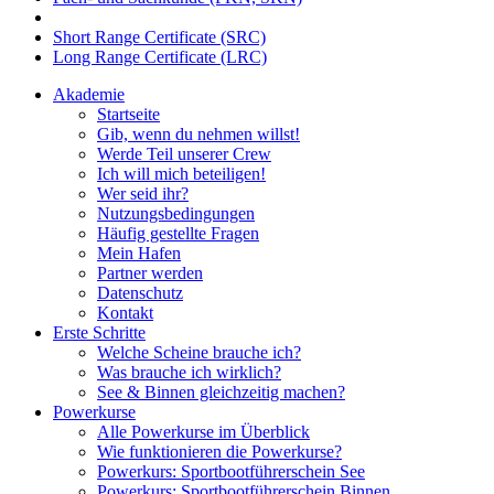
Short Range Certificate (SRC)
Long Range Certificate (LRC)
Akademie
Startseite
Gib, wenn du nehmen willst!
Werde Teil unserer Crew
Ich will mich beteiligen!
Wer seid ihr?
Nutzungsbedingungen
Häufig gestellte Fragen
Mein Hafen
Partner werden
Datenschutz
Kontakt
Erste Schritte
Welche Scheine brauche ich?
Was brauche ich wirklich?
See & Binnen gleichzeitig machen?
Powerkurse
Alle Powerkurse im Überblick
Wie funktionieren die Powerkurse?
Powerkurs: Sportbootführerschein See
Powerkurs: Sportbootführerschein Binnen