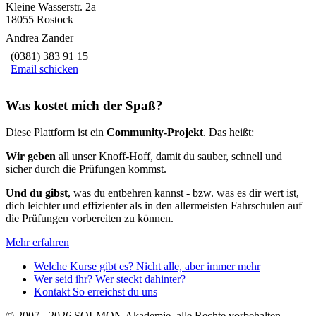
Kleine Wasserstr. 2a
18055 Rostock
Andrea Zander
(0381) 383 91 15
Email schicken
Was kostet mich der Spaß?
Diese Plattform ist ein
Community-Projekt
. Das heißt:
Wir geben
all unser Knoff-Hoff, damit du sauber, schnell und
sicher durch die Prüfungen kommst.
Und du gibst
, was du entbehren kannst - bzw. was es dir wert ist,
dich leichter und effizienter als in den allermeisten Fahrschulen auf
die Prüfungen vorbereiten zu können.
Mehr erfahren
Welche Kurse gibt es?
Nicht alle, aber immer mehr
Wer seid ihr?
Wer steckt dahinter?
Kontakt
So erreichst du uns
© 2007 - 2026 SOLMON Akademie, alle Rechte vorbehalten