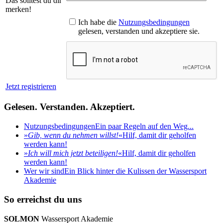
Das solltest du dir
merken!
Ich habe die
Nutzungsbedingungen
gelesen, verstanden und akzeptiere sie.
Jetzt registrieren
Gelesen. Verstanden. Akzeptiert.
Nutzungsbedingungen
Ein paar Regeln auf den Weg...
»
Gib, wenn du nehmen willst!
«
Hilf, damit dir geholfen
werden kann!
»
Ich will mich jetzt beteiligen!
«
Hilf, damit dir geholfen
werden kann!
Wer wir sind
Ein Blick hinter die Kulissen der Wassersport
Akademie
So erreichst du uns
SOLMON
Wassersport Akademie