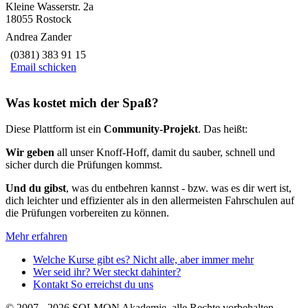
Kleine Wasserstr. 2a
18055 Rostock
Andrea Zander
(0381) 383 91 15
Email schicken
Was kostet mich der Spaß?
Diese Plattform ist ein
Community-Projekt
. Das heißt:
Wir geben
all unser Knoff-Hoff, damit du sauber, schnell und
sicher durch die Prüfungen kommst.
Und du gibst
, was du entbehren kannst - bzw. was es dir wert ist,
dich leichter und effizienter als in den allermeisten Fahrschulen auf
die Prüfungen vorbereiten zu können.
Mehr erfahren
Welche Kurse gibt es?
Nicht alle, aber immer mehr
Wer seid ihr?
Wer steckt dahinter?
Kontakt
So erreichst du uns
© 2007 - 2026 SOLMON Akademie, alle Rechte vorbehalten