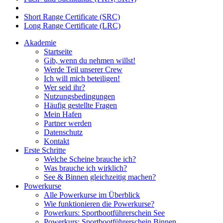
Short Range Certificate (SRC)
Long Range Certificate (LRC)
Akademie
Startseite
Gib, wenn du nehmen willst!
Werde Teil unserer Crew
Ich will mich beteiligen!
Wer seid ihr?
Nutzungsbedingungen
Häufig gestellte Fragen
Mein Hafen
Partner werden
Datenschutz
Kontakt
Erste Schritte
Welche Scheine brauche ich?
Was brauche ich wirklich?
See & Binnen gleichzeitig machen?
Powerkurse
Alle Powerkurse im Überblick
Wie funktionieren die Powerkurse?
Powerkurs: Sportbootführerschein See
Powerkurs: Sportbootführerschein Binnen