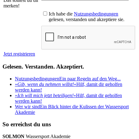
Das solltest du dir
merken!
Ich habe die
Nutzungsbedingungen
gelesen, verstanden und akzeptiere sie.
Jetzt registrieren
Gelesen. Verstanden. Akzeptiert.
Nutzungsbedingungen
Ein paar Regeln auf den Weg...
»
Gib, wenn du nehmen willst!
«
Hilf, damit dir geholfen
werden kann!
»
Ich will mich jetzt beteiligen!
«
Hilf, damit dir geholfen
werden kann!
Wer wir sind
Ein Blick hinter die Kulissen der Wassersport
Akademie
So erreichst du uns
SOLMON
Wassersport Akademie